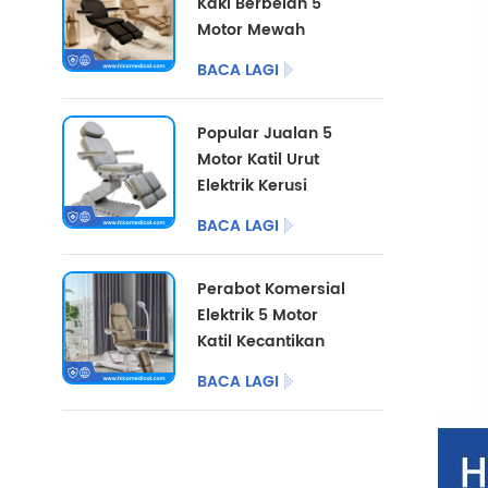
Kaki Berbelah 5
Motor Mewah
dengan Pilihan
BACA LAGI
Warna Tersuai
Popular Jualan 5
Motor Katil Urut
Elektrik Kerusi
Pedikur Kosmetik
BACA LAGI
Perabot Salon Katil
Kecantikan Elektrik
Perabot Komersial
untuk Pusat
Elektrik 5 Motor
Podiatri
Katil Kecantikan
dengan Kaki
BACA LAGI
Berbelah