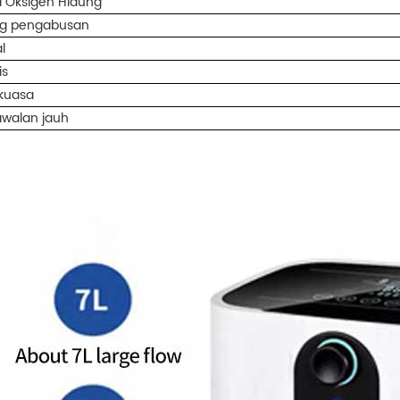
a Oksigen Hidung
g pengabusan
l
is
 kuasa
awalan jauh