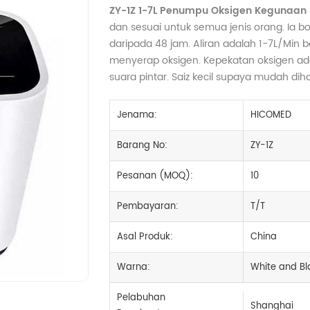
ZY-1Z 1-7L Penumpu Oksigen Kegunaan
dan sesuai untuk semua jenis orang. Ia b
daripada 48 jam. Aliran adalah 1-7L/Min b
menyerap oksigen. Kepekatan oksigen adal
suara pintar. Saiz kecil supaya mudah dih
Jenama:
HICOMED
Barang No:
ZY-1Z
Pesanan (MOQ):
10
Pembayaran:
T/T
Asal Produk:
China
Warna:
White and Bl
Pelabuhan
Shanghai