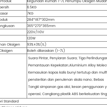
Produk
Kegunaan Rumah 1-7L Penumpu Oksigen Mudah A
bersih
6.5KG
kasar
7KG
roduk
284*187*302mm
bungkusan
365*270*365mm
220V/110V
120W
enan Oksigen
93%±3%(1L)
 Oksigen
Boleh dilaraskan (1-7L)
Suara Pintar, Penyiaran Suara; Tiga Perlindun
Pemantauan Kepekatan;Aluminium Alloy Molecu
Kemasukan kapas kalis bunyi tertutup dan mulffl
pensterilan dan penulenan skala nano; Bebas
Tangki simpanan gas aloi, kesan penggunaan 
operasi; Cangkang plastik ABS berkekuatan ting
ri Standard