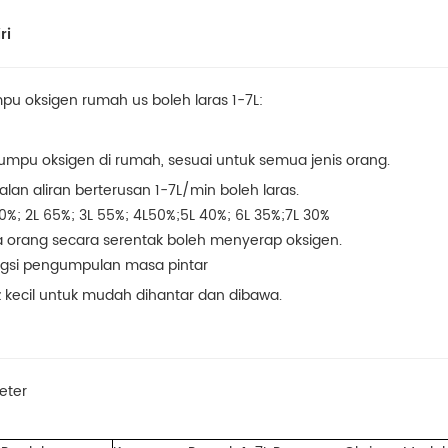
ri
u oksigen rumah us boleh laras 1-7L:
numpu oksigen di rumah, sesuai untuk semua jenis orang.
kalan aliran berterusan 1-7L/min boleh laras.
 90%; 2L 65%; 3L 55%; 4L50%;5L 40%; 6L 35%;7L 30%
a orang secara serentak boleh menyerap oksigen.
ngsi pengumpulan masa pintar
iz kecil untuk mudah dihantar dan dibawa.
eter