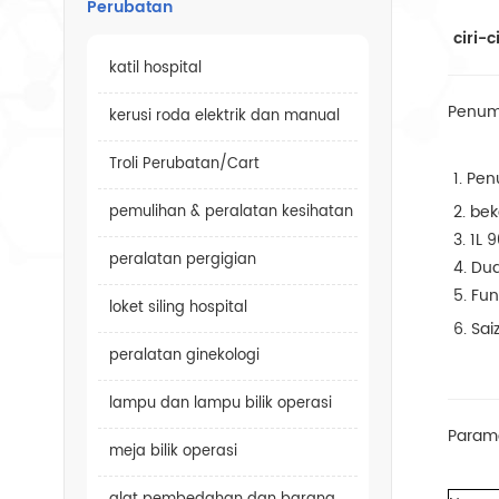
Perubatan
ciri-ci
katil hospital
Penump
kerusi roda elektrik dan manual
Troli Perubatan/Cart
1. Pe
2. be
pemulihan & peralatan kesihatan
3. 1L
peralatan pergigian
4. Du
5. Fu
loket siling hospital
6. Sa
peralatan ginekologi
lampu dan lampu bilik operasi
Param
meja bilik operasi