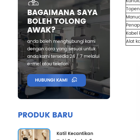
Kanul
Topen
BAGAIMANA SAYA
Manua
BOLEH TOLONG
Penap
AWAK?
Kabel
anda boleh menghubungi kami
Alat k
dengan cara yang sesuai untuk
anda.kami tersedia 24 / 7 melalui
e-mel atau telefon
HUBUNGI KAMI
PRODUK BARU
Katil Kecantikan