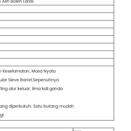
lih Boleh Laras
gan Keselamatan; Masa Nyata
lar Sieve Barrel;Sepenuhnya
ing alur keluar; lima kali ganda
yang diperkukuh; Satu butang mudah
gi.