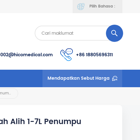
Pilih Bahasa :
s002@hicomedical.com
+86 18805696311
Mendapatkan Sebut Harga
Kegunaan Rumah Mudah Alih 1-7L Penumpu Oksigen Boleh Laras
 Alih 1-7L Penumpu