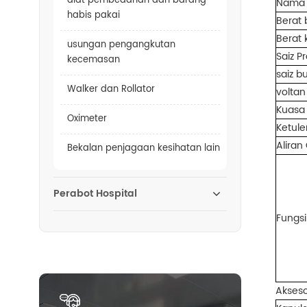
alat pembedahan dan barang
Nama 
habis pakai
Berat 
Berat 
usungan pengangkutan
Saiz P
kecemasan
saiz 
Walker dan Rollator
voltan
Kuasa
Oximeter
Ketul
Aliran
Bekalan penjagaan kesihatan lain
Perabot Hospital
Fungsi
Akseso