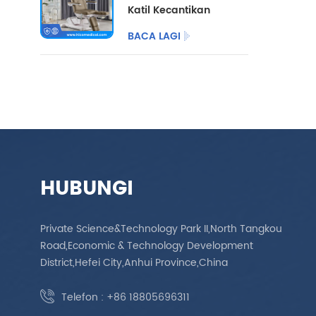
Katil Kecantikan
dengan Kaki
BACA LAGI
Berbelah
HUBUNGI
Private Science&Technology Park II,North Tangkou
Road,Economic & Technology Development
District,Hefei City,Anhui Province,China
Telefon :
+86 18805696311