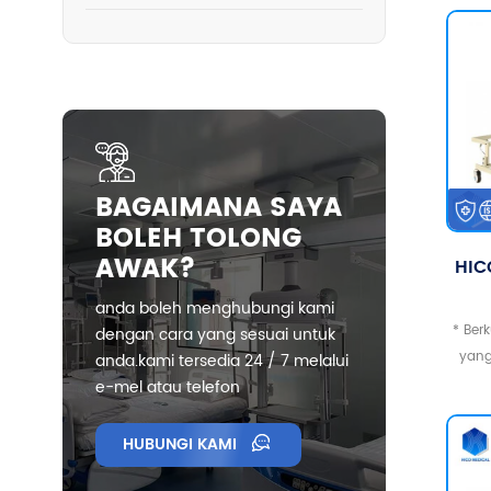
BAGAIMANA SAYA
BOLEH TOLONG
AWAK?
HIC
anda boleh menghubungi kami
Pen
* Ber
dengan cara yang sesuai untuk
yang 
anda.kami tersedia 24 / 7 melalui
lati
e-mel atau telefon
Pemu
t
D
HUBUNGI KAMI