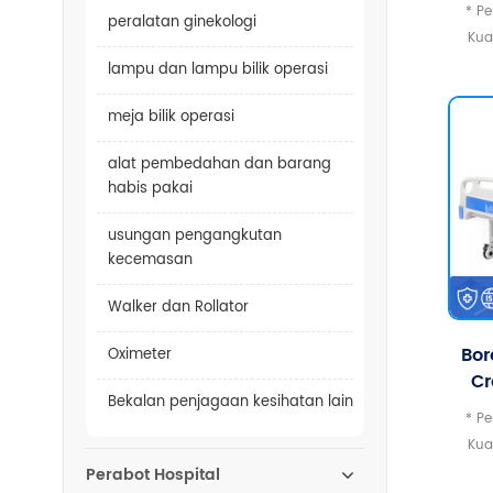
* Pe
peralatan ginekologi
Kua
Du
Berd
lampu dan lampu bilik operasi
Berb
Pe
meja bilik operasi
alat pembedahan dan barang
habis pakai
usungan pengangkutan
kecemasan
Walker dan Rollator
Bor
Oximeter
Cr
Bekalan penjagaan kesihatan lain
Ho
* Pe
Pe
Kua
T
Berd
Perabot Hospital