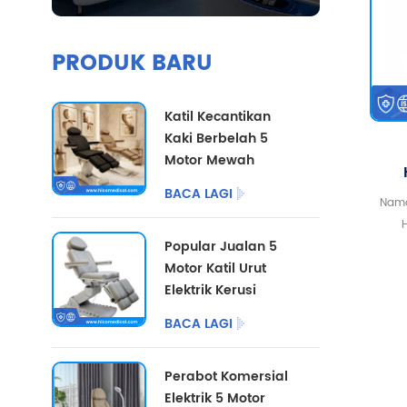
PRODUK BARU
Katil Kecantikan
Kaki Berbelah 5
Motor Mewah
dengan Pilihan
Pe
BACA LAGI
Warna Tersuai
Nama
T
Kat
Popular Jualan 5
H
Motor Katil Urut
ODM/
Elektrik Kerusi
Warn
Pedikur Kosmetik
48
BACA LAGI
Perabot Salon Katil
Kapas
Kecantikan Elektrik
Perabot Komersial
untuk Pusat
Elektrik 5 Motor
Podiatri