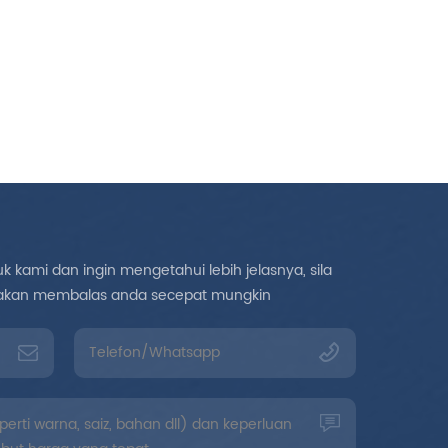
esional * Berkualiti Tinggi
n Harga Berdaya Saing *
walan Kualiti Penting *
O/FDA * Boleh Disesuaikan
 kami dan ingin mengetahui lebih jelasnya, sila
mi akan membalas anda secepat mungkin