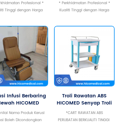
enjagaan Rumah
Elektrik Rumah
rkhidmatan Profesional *
* Perkhidmatan Profesional *
il Pusing Hospital
Penjagaan Hospital
liti Tinggi dengan Harga
Kualiti Tinggi dengan Harga
Rumah Jagaan
Katil Penjagaan
aya Saing * Diperakui CE
Berdaya Saing * Diperakui CE
umah Penjagaan
Warga Emas Katil Isi
arga Emas Katil
Rumah Berputar
Berputar
Pelbagai fungsi
si Infusi Berbaring
Troli Rawatan ABS
ewah HICOMED
HICOMED Senyap Troli
gan Penyangga IV
Penghantaran Ubat
 nilai Nama Produk Kerusi
*CART RAWATAN ABS
eluli Tahan Karat
Jururawat Pelbagai
usi Boleh Dicondongkan
PERUBATAN BERKUALITI TINGGI
n Kerusi Pelbagai
Fungsi Cabutan
ombor model HC-O318
DENGAN HARGA YANG
ngsi Papan Meja
Tunggal Tiga Lapisan