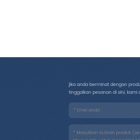
prof
Denga
Ka
CE/IS
jika anda berminat dengan produk
tinggalkan pesanan di sini, ka