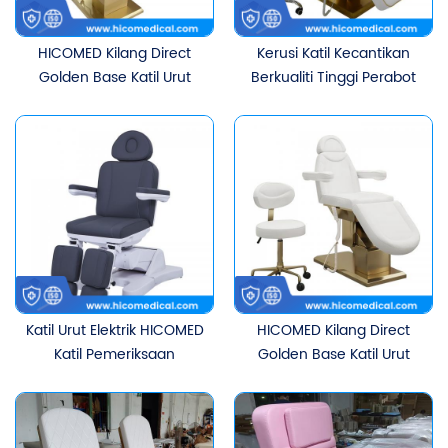
HICOMED Kilang Direct
Kerusi Katil Kecantikan
Golden Base Katil Urut
Berkualiti Tinggi Perabot
Salun Kecantikan Spa
Salun Kecantikan Alas
Perabot Katil Bulu Mata
Emas Tiga Motor Katil Urut
Kosmetik Terapi Badan
Pelarasan Elektrik Katil
Wajah Katil Kecantikan
Bulu Mata Untuk Dijual
Katil Urut Elektrik HICOMED
HICOMED Kilang Direct
Katil Pemeriksaan
Golden Base Katil Urut
Ginekologi Pelbagai
Salun Kecantikan Spa
Fungsi Katil Rawatan
Perabot Katil Bulu Mata
Diagnosis Peribadi
Kosmetik Terapi Badan