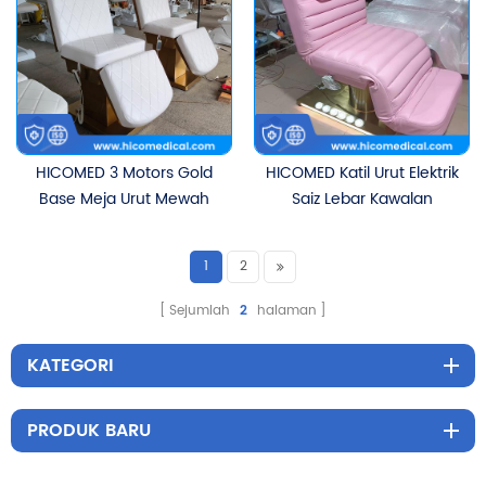
Dengan 5 Motor
Wajah Katil Kecantikan
HICOMED 3 Motors Gold
HICOMED Katil Urut Elektrik
Base Meja Urut Mewah
Saiz Lebar Kawalan
Katil Rawatan Salun SPA
Berganda Perabot Salun
Perabot Penjagaan
Kecantikan Katil Bulu
1
2
Badan Muka Katil
Mata Kosmetik Katil
Kecantikan Elektrik
Kecantikan Mengangkat
Sejumlah
2
halaman
Elektrik
KATEGORI
PRODUK BARU