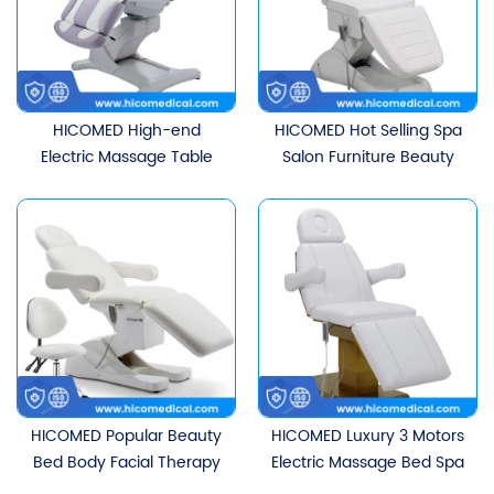
HICOMED High-end
HICOMED Hot Selling Spa
Electric Massage Table
Salon Furniture Beauty
Lash Bed Salun
Facial Lash Bed Katil Urut
Kecantikan Spa Furniture
Sambungan Kosmetik
Body Facial Treatment
Perubatan
Bed
HICOMED Popular Beauty
HICOMED Luxury 3 Motors
Bed Body Facial Therapy
Electric Massage Bed Spa
Pemanasan Kosmetik
Perabot Salun Katil