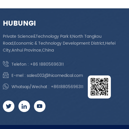
HUBUNGI
Private Science&Technology Park II,North Tangkou
Road,Economic & Technology Development District,Hefei
City,Anhui Province,China
Telefon :
+86 18805696311
E-mel :
sales002@hicomedical.com
Whatsap/Wechat :
+8618805696311