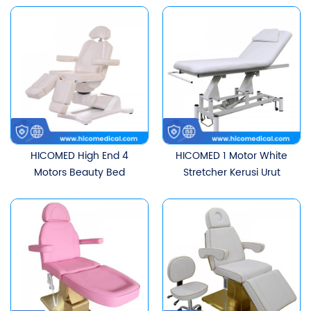
Lash Bed Salun Perabot
Kecantikan Muka Katil
Katil Urut Perubatan
Bulu Mata Kosmetik
Pelbagai fungsi
HICOMED High End 4
HICOMED 1 Motor White
Motors Beauty Bed
Stretcher Kerusi Urut
Electric Beauty Bulu Mata
Pelarasan Ketinggian
Gaya Pembelahan Katil
Elektrik Katil Kosmetik
Bulu Mata Boleh Diputar
Kecantikan Alih Dengan
Meja Urutan Fungsional
Peranti Pemegang Kertas