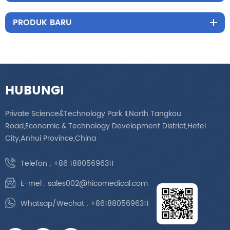
apabila aliran adalah 1L. Fungsi suara pintar. Saiz kecil supaya
mudah dihantar dan dibawa.
PRODUK BARU
HUBUNGI
Private Science&Technology Park II,North Tangkou
Road,Economic & Technology Development District,Hefei
City,Anhui Province,China
Telefon :
+86 18805696311
E-mel :
sales002@hicomedical.com
Whatsap/Wechat :
+8618805696311