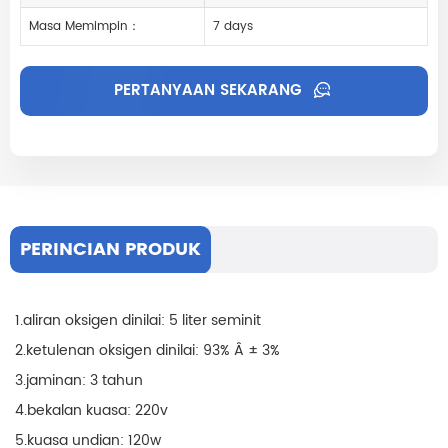
Masa Memimpin：
7 days
PERTANYAAN SEKARANG
PERINCIAN PRODUK
1.aliran oksigen dinilai: 5 liter seminit
2.ketulenan oksigen dinilai: 93% Â ± 3%
3.jaminan: 3 tahun
4.bekalan kuasa: 220v
5.kuasa undian: 120w