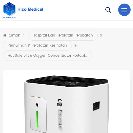
https://www.microsoft.com/en-us/microsoft-teams/log-in
Rumah
Hospital Dan Peralatan Perubatan
Pemulihan & Peralatan Kesihatan
Hot Sale 5litre Oxygen Concentrator Portable Oxygenerator Untuk Kegunaan Perubatan Hospital