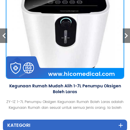
Kegunaan Rumah Mudah Alih 1-7L Penumpu Oksigen
Boleh Laras
ZY-1Z 1-7L Penumpu Oksigen Kegunaan Rumah Boleh Laras adalah
Kegunaan Rumah dan sesuai untuk semua jenis orang. Ia boleh
membekalkan aliran berterusan selama lebih daripada 48 jam.
Aliran adalah 1-7L/Min boleh laras. Dua orang secara serentak
KATEGORI
boleh menyerap oksigen. Kepekatan oksigen adalah sehingga 96%