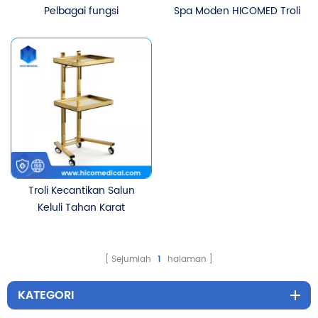
Pelbagai fungsi
Spa Moden HICOMED Troli
Perubatan HICOMED LED
Kecantikan Untuk
Pembasmian Kuman
Penyimpanan Salun
Ozon Ultraviolet Kabinet
Kecantikan Dengan Roda
Troli Troli Kecantikan
Bisu
Troli Kecantikan Salun
Keluli Tahan Karat
Berkualiti Tinggi HICOMED
Troli Kecantikan Pelbagai
fungsi boleh lipat
Sejumlah
1
halaman
KATEGORI