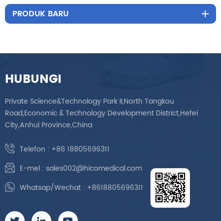
PRODUK BARU
HUBUNGI
Private Science&Technology Park II,North Tangkou
Road,Economic & Technology Development District,Hefei
City,Anhui Province,China
Telefon :
+86 18805696311
E-mel :
sales002@hicomedical.com
Whatsap/Wechat :
+8618805696311