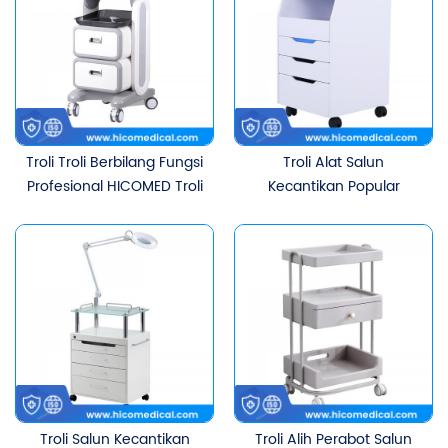
Laci
Mudah Alih Beroda
Troli Troli Berbilang Fungsi
Troli Alat Salun
Profesional HICOMED Troli
Kecantikan Popular
Rak Peralatan Salun
HICOMED Laci Berbilang
Kecantikan Perubatan
Lapisan Pembasmian
Dengan Dua Laci
Kuman UV Troli
Kecantikan Dengan
Cahaya Kaca Pembesar
Troli Salun Kecantikan
Troli Alih Perabot Salun