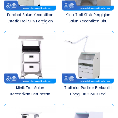
Perabot Salun Kecantikan
Klinik Troli Klinik Pergigian
Estetik Troli SPA Pergigian
Salun Kecantikan Biru
Kecantikan Troli
Troli Rak Penyimpanan
Perubatan Pelbagai
Mudah Alih Troli Kerja
Fungsi Dengan Lampu
Dengan 2 Laci
LED
Klinik Troli Salun
Troli Alat Pedikur Berkualiti
Kecantikan Perubatan
Tinggi HICOMED Laci
Alat Mulut Pergigian Troli
Berbilang Lapisan
Rak Penyimpanan Mudah
Kecantikan SPA Hospital
Alih Troli Kerja Dengan
Pusat Kesihatan Troli