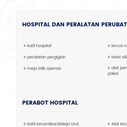
HOSPITAL DAN PERALATAN PERUBA
katil hospital
kerusi 
peralatan pergigian
loket si
alat pe
meja bilik operasi
pakai
PERABOT HOSPITAL
Katil Kecantikan&Meja Urut
Alat Ke