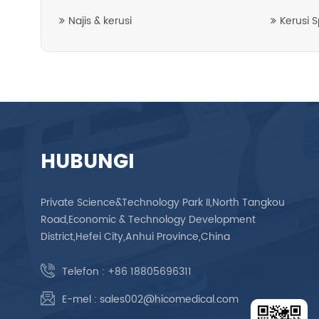
Najis & kerusi
Kerusi 
HUBUNGI
Private Science&Technology Park II,North Tangkou
Road,Economic & Technology Development
District,Hefei City,Anhui Province,China
Telefon :
+86 18805696311
E-mel :
sales002@hicomedical.com