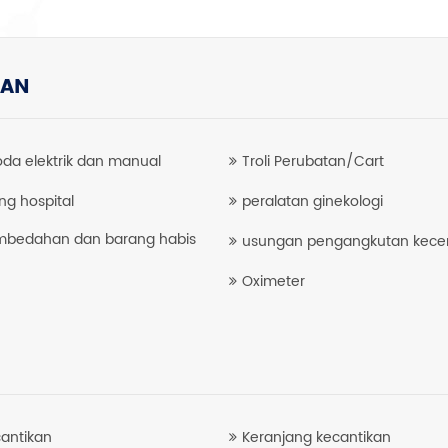
TAN
roda elektrik dan manual
Troli Perubatan/Cart
ling hospital
peralatan ginekologi
mbedahan dan barang habis
usungan pengangkutan kec
Oximeter
cantikan
Keranjang kecantikan