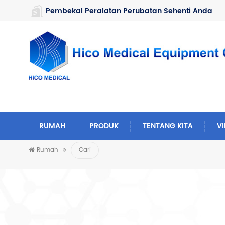
https://www.microsoft.com/en-us/microsoft-teams/log-in
Pembekal Peralatan Perubatan Sehenti Anda
RUMAH
PRODUK
TENTANG KITA
V
Rumah
Cari