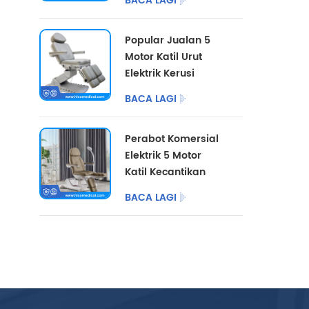
BACA LAGI
Warna Tersuai
Popular Jualan 5
Motor Katil Urut
Elektrik Kerusi
Pedikur Kosmetik
BACA LAGI
Perabot Salon Katil
Kecantikan Elektrik
Perabot Komersial
untuk Pusat
Elektrik 5 Motor
Podiatri
Katil Kecantikan
dengan Kaki
BACA LAGI
Berbelah