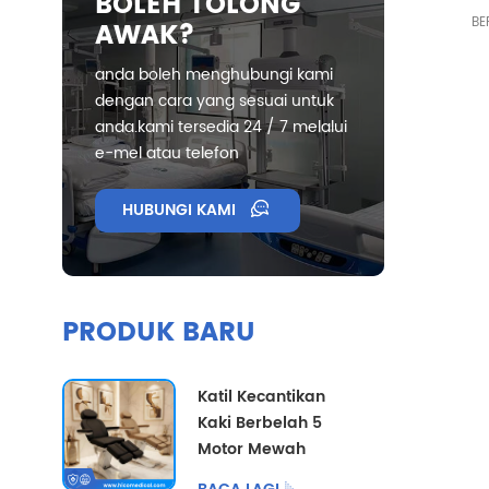
BOLEH TOLONG
Be
BE
AWAK?
M
Fu
anda boleh menghubungi kami
*PERK
dengan cara yang sesuai untuk
anda.kami tersedia 24 / 7 melalui
e-mel atau telefon
HUBUNGI KAMI
PRODUK BARU
Katil Kecantikan
Kaki Berbelah 5
Motor Mewah
dengan Pilihan