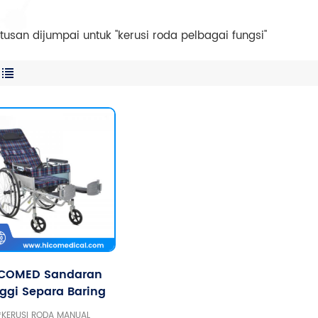
tusan dijumpai untuk "kerusi roda pelbagai fungsi"
COMED Sandaran
ggi Separa Baring
ngan Kerusi Roda
*KERUSI RODA MANUAL