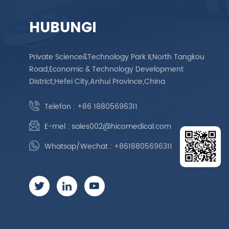
HUBUNGI
Private Science&Technology Park II,North Tangkou
Road,Economic & Technology Development
District,Hefei City,Anhui Province,China
Telefon :
+86 18805696311
E-mel :
sales002@hicomedical.com
Whatsap/Wechat :
+8618805696311