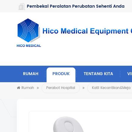
https://www.microsoft.com/en-us/microsoft-teams/log-in
Pembekal Peralatan Perubatan Sehenti Anda
RUMAH
PRODUK
TENTANG KITA
V
Rumah
Perabot Hospital
Katil Kecantikan&Meja 