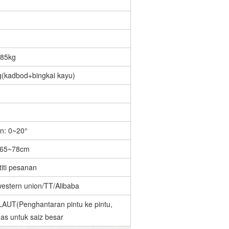
 85kg
(kadbod+bingkai kayu)
n: 0~20°
: 65~78cm
titi pesanan
estern union/TT/Alibaba
T(Penghantaran pintu ke pintu,
has untuk saiz besar