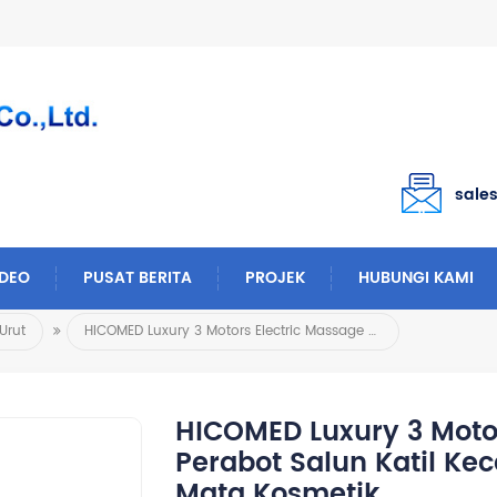
sale
IDEO
PUSAT BERITA
PROJEK
HUBUNGI KAMI
Urut
HICOMED Luxury 3 Motors Electric Massage Bed Spa Perabot Salun Katil Kecantikan Muka Katil Bulu Mata Kosmetik
HICOMED Luxury 3 Moto
Perabot Salun Katil Ke
Mata Kosmetik