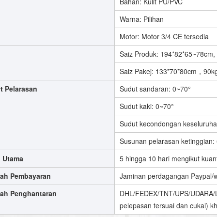
Bahan: Kulit PU/PVC
Warna: Pilihan
Motor: Motor 3/4 CE tersedia
Saiz Produk: 194*82*65~78cm,
Saiz Pakej: 133*70*80cm，90kg
t Pelarasan
Sudut sandaran: 0~70°
Sudut kaki: 0~70°
Sudut kecondongan keseluruha
Susunan pelarasan ketinggian
 Utama
5 hingga 10 hari mengikut kuan
ah Pembayaran
Jaminan perdagangan Paypal/w
ah Penghantaran
DHL/FEDEX/TNT/UPS/UDARA/LAU
pelepasan tersuai dan cukai) k