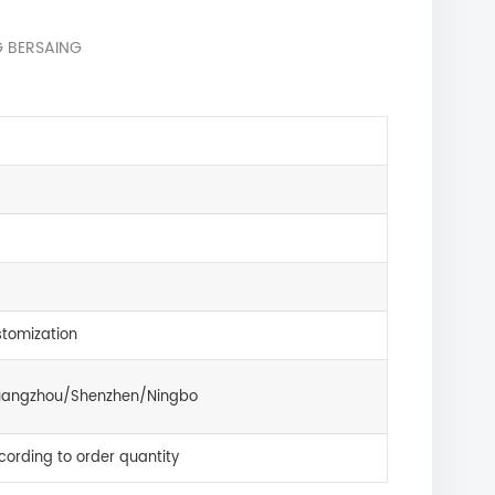
G BERSAING
tomization
angzhou/Shenzhen/Ningbo
cording to order quantity