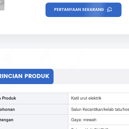
PERTANYAAN SEKARANG
RINCIAN PRODUK
 Produk
Katil urut elektrik
mohonan
Salun Kecantikan/kelab tatu/hosp
rangan
Gaya: mewah