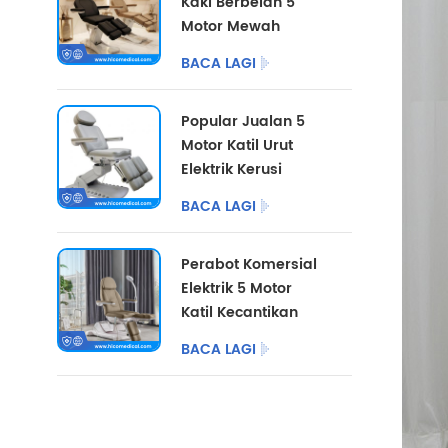
Kaki Berbelah 5
Motor Mewah
dengan Pilihan
BACA LAGI
Warna Tersuai
Popular Jualan 5
Motor Katil Urut
Elektrik Kerusi
Pedikur Kosmetik
BACA LAGI
Perabot Salon Katil
Kecantikan Elektrik
Perabot Komersial
untuk Pusat
Elektrik 5 Motor
Podiatri
Katil Kecantikan
dengan Kaki
BACA LAGI
Berbelah