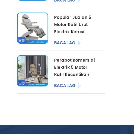
BACA LAGI
Warna Tersuai
Popular Jualan 5
Motor Katil Urut
Elektrik Kerusi
Pedikur Kosmetik
BACA LAGI
Perabot Salon Katil
Kecantikan Elektrik
Perabot Komersial
untuk Pusat
Elektrik 5 Motor
Podiatri
Katil Kecantikan
dengan Kaki
BACA LAGI
Berbelah