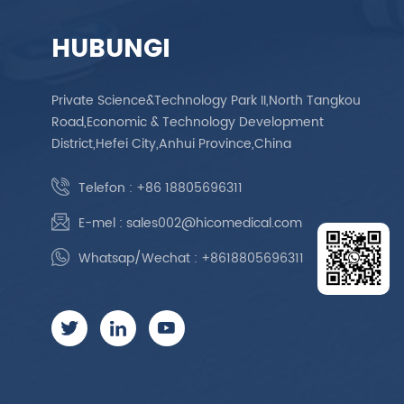
HUBUNGI
Private Science&Technology Park II,North Tangkou
Road,Economic & Technology Development
District,Hefei City,Anhui Province,China
Telefon :
+86 18805696311
E-mel :
sales002@hicomedical.com
Whatsap/Wechat :
+8618805696311