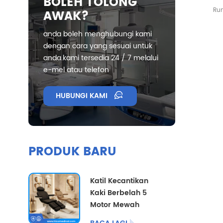
BOLEH TOLONG
Ru
AWAK?
Keg
anda boleh menghubungi kami
unt
dengan cara yang sesuai untuk
bo
anda.kami tersedia 24 / 7 melalui
b
e-mel atau telefon
darip
1-7L/
HUBUNGI KAMI
meny
oksi
apabi
suar
PRODUK BARU
muda
Katil Kecantikan
Kaki Berbelah 5
Motor Mewah
dengan Pilihan