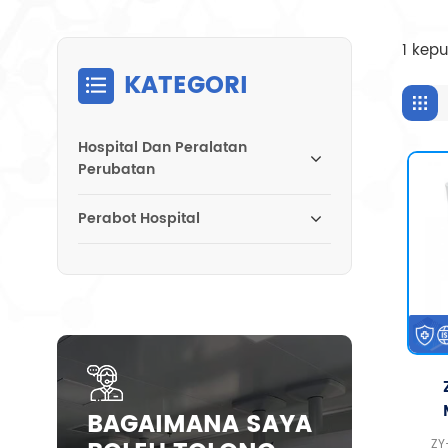
1 kep
KATEGORI
Hospital Dan Peralatan
Perubatan
Perabot Hospital
BAGAIMANA SAYA
Pe
ZY