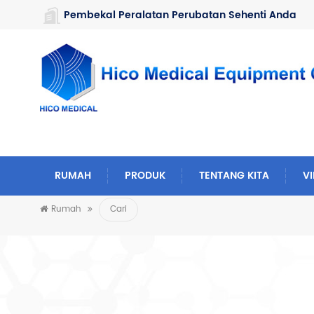
https://www.microsoft.com/en-us/microsoft-teams/log-in
Pembekal Peralatan Perubatan Sehenti Anda
RUMAH
PRODUK
TENTANG KITA
V
Rumah
Cari