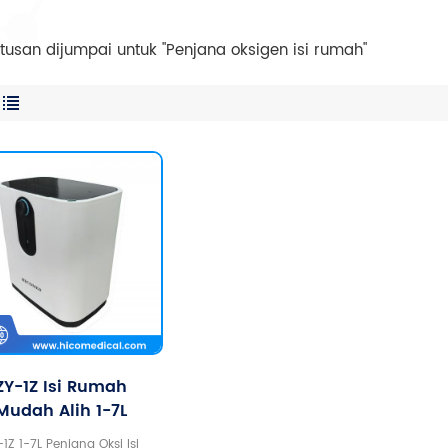
utusan dijumpai untuk "Penjana oksigen isi rumah"
ZY-1Z Isi Rumah
Mudah Alih 1-7L
njana Oksi Boleh
-1Z 1-7L Penjana Oksi Isi