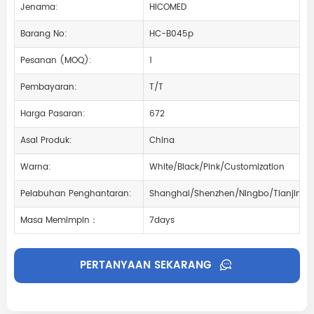
Jenama:
HICOMED
Barang No:
HC-B045p
Pesanan (MOQ):
1
Pembayaran:
T/T
Harga Pasaran:
672
Asal Produk:
China
Warna:
White/Black/Pink/Customization
Pelabuhan Penghantaran:
Shanghai/Shenzhen/Ningbo/Tianjin
Masa Memimpin：
7days
PERTANYAAN SEKARANG