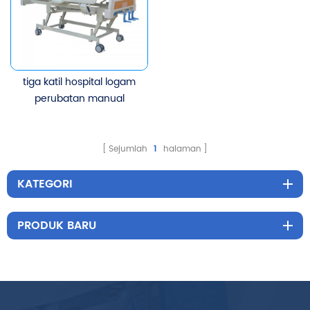
tiga katil hospital logam
perubatan manual
engkol
Sejumlah
1
halaman
KATEGORI
PRODUK BARU