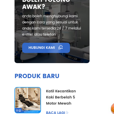
BOLEH TOLONG
AWAK?
anda boleh menghubungi kami
dengan cara yang sesuai untuk
anda.kami tersedia 24 / 7 melalui
e-mel atau telefon
HUBUNGI KAMI
PRODUK BARU
Katil Kecantikan
Kaki Berbelah 5
Motor Mewah
dengan Pilihan
BACA LAGI