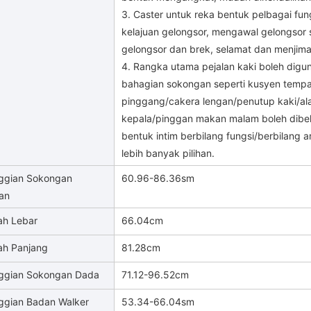
3. Caster untuk reka bentuk pelbagai fu
kelajuan gelongsor, mengawal gelongsor 
gelongsor dan brek, selamat dan menjima
4. Rangka utama pejalan kaki boleh digun
bahagian sokongan seperti kusyen temp
pinggang/cakera lengan/penutup kaki/alat
kepala/pinggan makan malam boleh dibe
bentuk intim berbilang fungsi/berbilang
lebih banyak pilihan.
nggian Sokongan
60.96-86.36sm
an
ah Lebar
66.04cm
ah Panjang
81.28cm
nggian Sokongan Dada
71.12-96.52cm
nggian Badan Walker
53.34-66.04sm