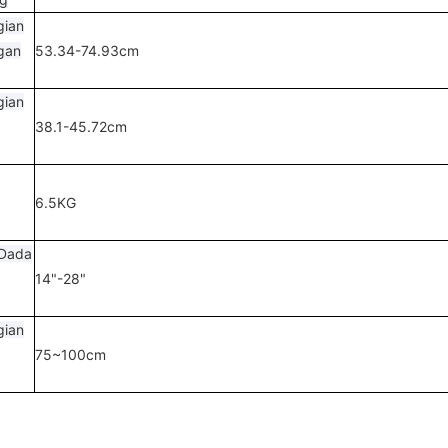
gian
gan
53.34-74.93cm
gian
38.1-45.72cm
6.5KG
n Dada
14"-28"
gian
75~100cm