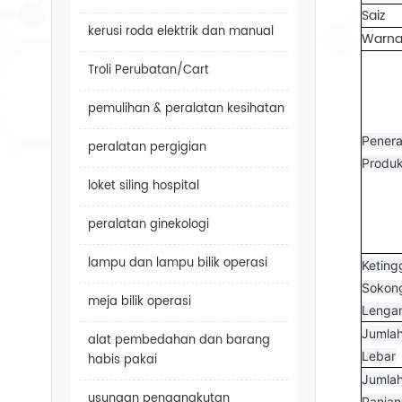
Saiz
kerusi roda elektrik dan manual
Warn
Troli Perubatan/Cart
pemulihan & peralatan kesihatan
Pener
peralatan pergigian
Produ
loket siling hospital
peralatan ginekologi
lampu dan lampu bilik operasi
Keting
Sokon
meja bilik operasi
Lenga
Jumla
alat pembedahan dan barang
Lebar
habis pakai
Jumla
usungan pengangkutan
Panja