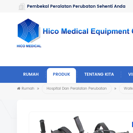
https://www.microsoft.com/en-us/microsoft-teams/log-in
Pembekal Peralatan Perubatan Sehenti Anda
RUMAH
PRODUK
TENTANG KITA
V
Rumah
Hospital Dan Peralatan Perubatan
Walke