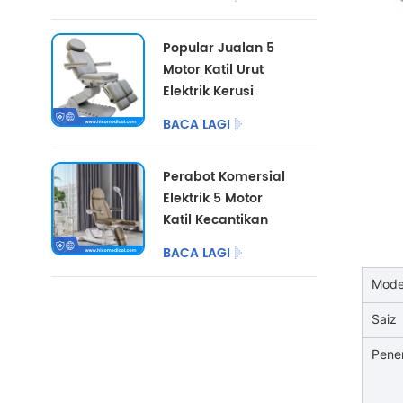
Warna Tersuai
Popular Jualan 5
Motor Katil Urut
Elektrik Kerusi
Pedikur Kosmetik
BACA LAGI
Perabot Salon Katil
Kecantikan Elektrik
Perabot Komersial
untuk Pusat
Elektrik 5 Motor
Podiatri
Katil Kecantikan
dengan Kaki
BACA LAGI
Berbelah
Mode
Saiz
Pene