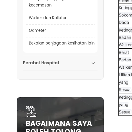
kecemasan
Keting
Sokon
Walker dan Rollator
Dada
Keting
Oximeter
Badan
Bekalan penjagaan kesihatan lain
Walker
Berat
Badan
Perabot Hospital
Walker
Lilita
yang
Sesuai
Keting
yang
Sesuai
BAGAIMANA SAYA