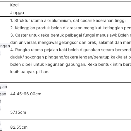
Kecil
a
Jingga
1. Struktur utama aloi aluminium, cat cecair kecerahan tinggi.
2. Ketinggian produk boleh dilaraskan mengikut ketinggian 
3. Caster untuk reka bentuk pelbagai fungsi manusiawi: Bole
dan universal, mengawal gelongsor dan brek, selamat dan men
angan
4. Rangka utama pejalan kaki boleh digunakan secara bersend
k
duduk/ sokongan pinggang/cakera lengan/penutup kaki/alat p
boleh dibeli untuk kegunaan gabungan. Reka bentuk intim ber
lebih banyak pilihan.
gian
gan
44.45-66.00cm
n
h
57.15cm
h
82.55cm
ng