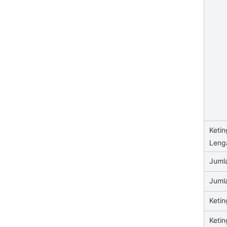
Keti
Leng
Juml
Juml
Keti
Keti