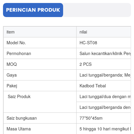
PERINCIAN PRODUK
item
nilai
Model No.
HC-ST08
Permohonan
Salun kecantikan/klinik Pergi
MOQ
2 PCS
Gaya
Laci tunggal/berganda; Meja
Pakej
Kadbod Tebal
Saiz Produk
Laci tunggal/dua dengan me
Laci tunggal/berganda deng
Saiz bungkusan
77*50*45sm
Masa Utama
5 hingga 10 hari mengikut ku