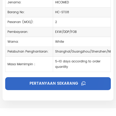
Jenama:
HICOMED
Barang No:
HC-ST08
Pesanan (MOQ):
2
Pembayaran:
EXW/DDP/FOB
Warna:
White
Pelabuhan Penghantaran:
Shanghai/Guangzhou/Shenzhen/Ning
5~10 days according to order
Masa Memimpin：
quantity
PERTANYAAN SEKARANG