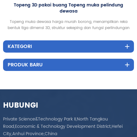
Topeng 3D pakai buang Topeng muka pelindung
dewasa
Topeng muka dewasa harga murah borong, menampilkan reka
bentuk tiga dimensi 3D, struktur sekeping dan fungsi perlindungan
tinggi, baik untuk kegunaan rumah dan luar.
KATEGORI
PRODUK BARU
HUBUNGI
Private Science&Technology Park II,North Tangkou
Road,Economic & Technology Development District,Hefei
City,Anhui Province,China