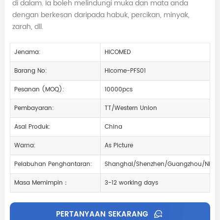
di dalam. Ia boleh melindungi muka dan mata anda
dengan berkesan daripada habuk, percikan, minyak,
zarah, dll.
Jenama:
HICOMED
Barang No:
Hicome-PFS01
Pesanan (MOQ):
10000pcs
Pembayaran:
TT/Western Union
Asal Produk:
China
Warna:
As Picture
Pelabuhan Penghantaran:
Shanghai/Shenzhen/Guangzhou/Ningb
Masa Memimpin：
3-12 working days
PERTANYAAN SEKARANG