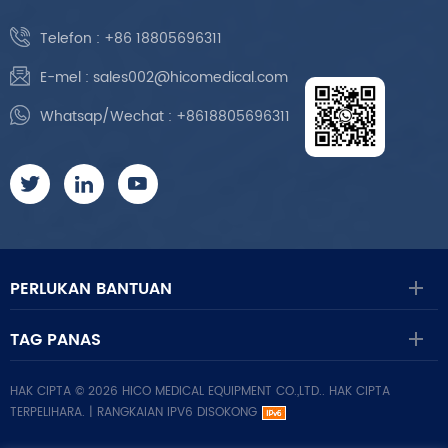
Telefon :
+86 18805696311
E-mel :
sales002@hicomedical.com
Whatsap/Wechat :
+8618805696311
PERLUKAN BANTUAN
TAG PANAS
HAK CIPTA © 2026 HICO MEDICAL EQUIPMENT CO.,LTD.. HAK CIPTA
TERPELIHARA. |
RANGKAIAN IPV6 DISOKONG