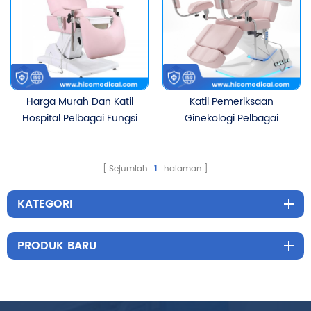
Harga Murah Dan Katil
Katil Pemeriksaan
Hospital Pelbagai Fungsi
Ginekologi Pelbagai
Berkualiti Tinggi Katil
fungsi Katil Kecantikan
Pemeriksaan Sakit Puan
Elektrik dengan Kawalan
Elektrik Dengan 3 Motor
Kaki dan Lampu LED
Sejumlah
1
halaman
KATEGORI
PRODUK BARU